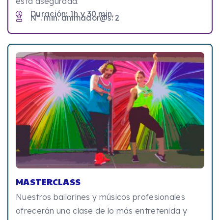
está asegurada.
Duración: 1h y 30 min.
Nº. min. animador@s: 2
MASTERCLASS
Nuestros bailarines y músicos profesionales
ofrecerán una clase de lo más entretenida y