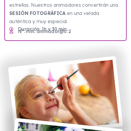
estrellas. Nuestros animadores convertirán una
SESIÓN FOTOGRÁFICA
en una velada
auténtica y muy especial.
Duración: 1h y 30 min.
Nº. min. animador@s: 2