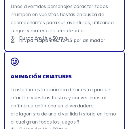
Unos divertidos personajes caracterizados
irrumpen en vuestras fiestas en busca de
acompañantes para sus aventuras, utilizando
juegos y materiales tematizados.
Duración: 1h y 30 min.
Nº. participantes: 12-15 por animador
ANIMACIÓN CRIATURES
Trasladamos la dinámica de nuestro parque
infantil a vuestras fiestas y convertimos al
anfitrión o anfitriona en el verdadero
protagonista de una divertida historia en torno
al cual giran todos los juegos.ñ