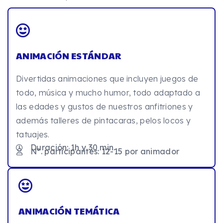
ANIMACIÓN ESTÁNDAR
Divertidas animaciones que incluyen juegos de
todo, música y mucho humor, todo adaptado a
las edades y gustos de nuestros anfitriones y
además talleres de pintacaras, pelos locos y
tatuajes.
Duración: 1h y 30 min.
Nº. participantes: 12-15 por animador
ANIMACIÓN TEMÁTICA