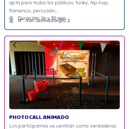
apta para todos los públicos: funky, hip-hop,
flamenco, percusión...
Duración: 1h y 30 min.
Nº. min. animador@s: 2
PHOTOCALL ANIMADO
Los participantes se sentirán como verdaderas