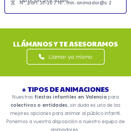
Duración: 1h y 30 min.
Nº. part. 15-20 / Nº. min. animador@s: 2
LLÁMANOS Y TE ASESORAMOS
Llamar ya mismo
+ TIPOS DE ANIMACIONES
Nuestras
fiestas infantiles en Valencia
para
colectivos o entidades
, sin duda es una de las
mejores opciones para animar al público infantil.
Ponemos a vuestra disposición a nuestro equipo de
animadores.