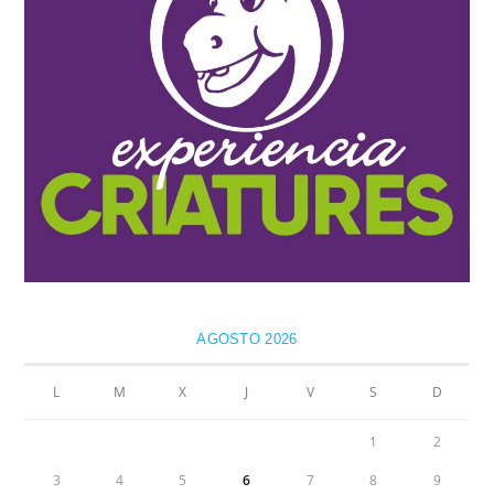
AGOSTO 2026
L
M
X
J
V
S
D
1
2
3
4
5
6
7
8
9